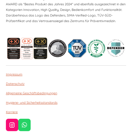
AWARD als "Bestes Produkt des Jahres 2024" und ebenfalls ausgezeichnet in den
Kategorien Innovation, High Quality, Design, Bedienkomfort und Funktionalität.
Darüberhinaus das Logo des Defenders, SIMA-Verified-Logo, TÜV-SÜD-
Prüfzertifikat und das Vertrauenssiegel des Zentrums für Präventivmedizin.
Impressum
Datenschutz
Allgemeine Geschäftsbedingungen
Hygiene- und Sicherheitsstandards
Karriere
I
W